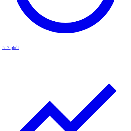
5–7 phút