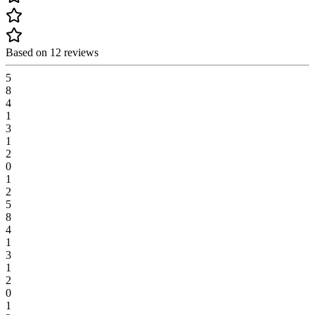
Based on 12 reviews
5
8
4
1
3
1
2
0
1
2
5
8
4
1
3
1
2
0
1