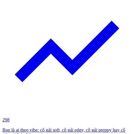
298
Bạn là ai theo vibe: cô gái soft, cô gái edgy, cô gái preppy hay cô