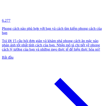
6.277
Phong cách nào phù hợp với bạn và cách tìm kiếm phong cách của
bạn
Trả lời 15 câu hỏi đơn giản và khám phá phong cách ăn mặc nào
phản ánh tốt nhất tính cách của bạn. Nhận mô tả chi tiết về phong
cách lý tưởng của bạn và những mẹo thực tế để hiện thực hóa nó!
Bắt đầu