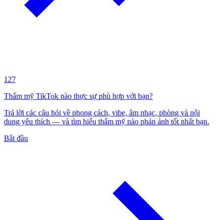
127
Thẩm mỹ TikTok nào thực sự phù hợp với bạn?
Trả lời các câu hỏi về phong cách, vibe, âm nhạc, phòng và nội
dung yêu thích — và tìm hiểu thẩm mỹ nào phản ánh tốt nhất bạn.
Bắt đầu