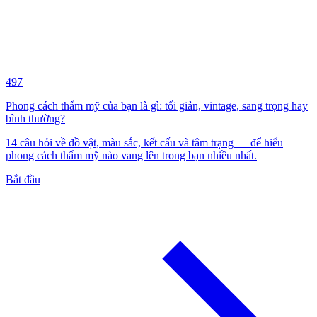
497
Phong cách thẩm mỹ của bạn là gì: tối giản, vintage, sang trọng hay
bình thường?
14 câu hỏi về đồ vật, màu sắc, kết cấu và tâm trạng — để hiểu
phong cách thẩm mỹ nào vang lên trong bạn nhiều nhất.
Bắt đầu