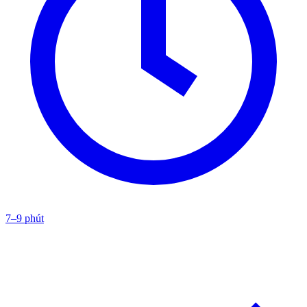
7–9 phút