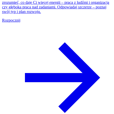
zrozumieć, co daje Ci więcej energii – praca z ludźmi i organizacją
czy głęboka praca nad zadaniami. Odpowiadaj szczerze – poznaj
swój typ i plan rozwoju.
Rozpocznij