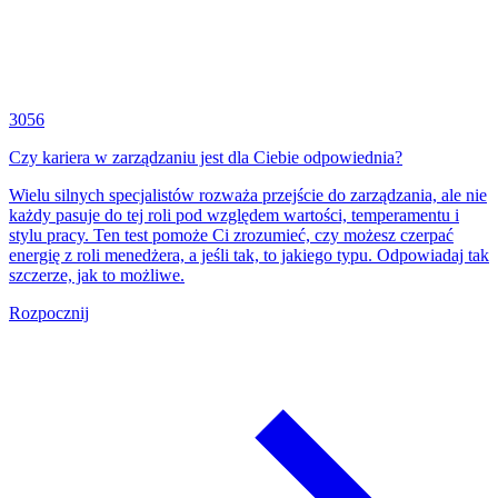
3056
Czy kariera w zarządzaniu jest dla Ciebie odpowiednia?
Wielu silnych specjalistów rozważa przejście do zarządzania, ale nie
każdy pasuje do tej roli pod względem wartości, temperamentu i
stylu pracy. Ten test pomoże Ci zrozumieć, czy możesz czerpać
energię z roli menedżera, a jeśli tak, to jakiego typu. Odpowiadaj tak
szczerze, jak to możliwe.
Rozpocznij