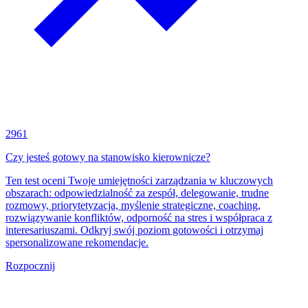
2961
Czy jesteś gotowy na stanowisko kierownicze?
Ten test oceni Twoje umiejętności zarządzania w kluczowych
obszarach: odpowiedzialność za zespół, delegowanie, trudne
rozmowy, priorytetyzacja, myślenie strategiczne, coaching,
rozwiązywanie konfliktów, odporność na stres i współpraca z
interesariuszami. Odkryj swój poziom gotowości i otrzymaj
spersonalizowane rekomendacje.
Rozpocznij