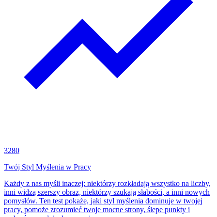
3280
Twój Styl Myślenia w Pracy
Każdy z nas myśli inaczej: niektórzy rozkładają wszystko na liczby,
inni widzą szerszy obraz, niektórzy szukają słabości, a inni nowych
pomysłów. Ten test pokaże, jaki styl myślenia dominuje w twojej
pracy, pomoże zrozumieć twoje mocne strony, ślepe punkty i