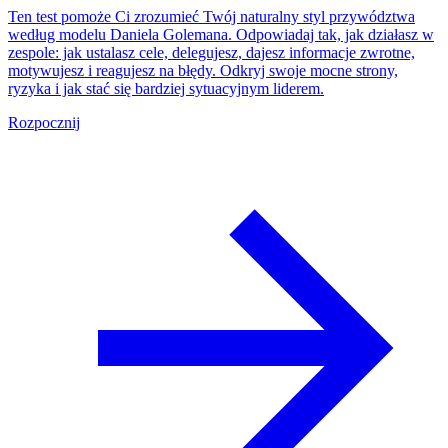
Ten test pomoże Ci zrozumieć Twój naturalny styl przywództwa
według modelu Daniela Golemana. Odpowiadaj tak, jak działasz w
zespole: jak ustalasz cele, delegujesz, dajesz informacje zwrotne,
motywujesz i reagujesz na błędy. Odkryj swoje mocne strony,
ryzyka i jak stać się bardziej sytuacyjnym liderem.
Rozpocznij