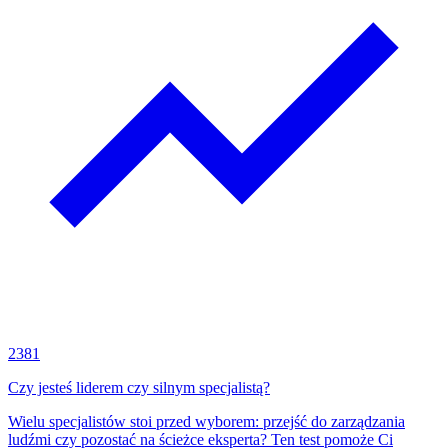
2381
Czy jesteś liderem czy silnym specjalistą?
Wielu specjalistów stoi przed wyborem: przejść do zarządzania
ludźmi czy pozostać na ścieżce eksperta? Ten test pomoże Ci