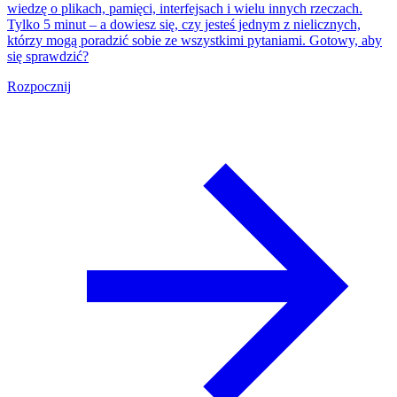
wiedzę o plikach, pamięci, interfejsach i wielu innych rzeczach.
Tylko 5 minut – a dowiesz się, czy jesteś jednym z nielicznych,
którzy mogą poradzić sobie ze wszystkimi pytaniami. Gotowy, aby
się sprawdzić?
Rozpocznij