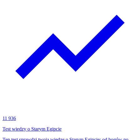
11 936
Test wiedzy o Starym Egipcie
Ten test sprawdzi twoją wiedzę o Starym Egipcie: od bogów po