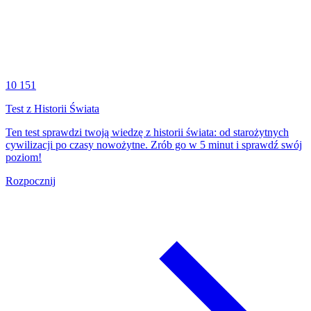
10 151
Test z Historii Świata
Ten test sprawdzi twoją wiedzę z historii świata: od starożytnych
cywilizacji po czasy nowożytne. Zrób go w 5 minut i sprawdź swój
poziom!
Rozpocznij