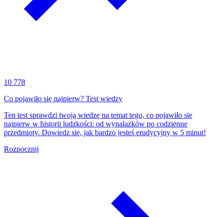
10 778
Co pojawiło się najpierw? Test wiedzy
Ten test sprawdzi twoją wiedzę na temat tego, co pojawiło się
najpierw w historii ludzkości: od wynalazków po codzienne
przedmioty. Dowiedz się, jak bardzo jesteś erudycyjny w 5 minut!
Rozpocznij