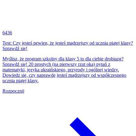
6436
Test: Czy jesteś pewien, że jesteś mądrzejszy od ucznia piątej klasy?
Sprawdź się!
Myślisz, że program szkolny dla klasy 5 to dla ciebie drobiazg?
Sprawdź się! 20 prostych (na pierwszy rzut oka) pytań z
matematyki, języka ukraińskiego, przyrody i ogólnej wiedzy.
Dowiedz się, czy naprawdę jesteś mądrzejszy od współczesnego
ucznia piątej klasy.
Rozpocznij