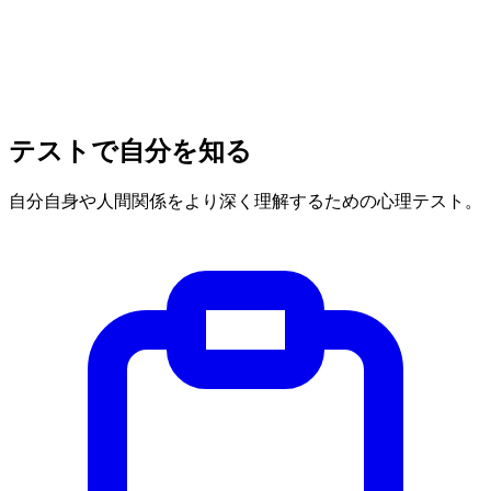
テストで自分を知る
自分自身や人間関係をより深く理解するための心理テスト。