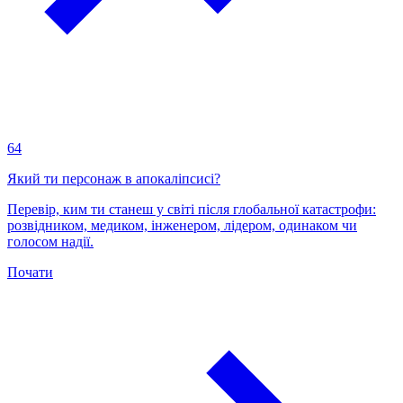
64
Який ти персонаж в апокаліпсисі?
Перевір, ким ти станеш у світі після глобальної катастрофи:
розвідником, медиком, інженером, лідером, одинаком чи
голосом надії.
Почати