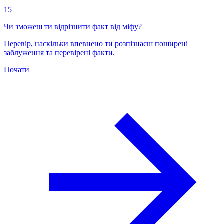
15
Чи зможеш ти відрізнити факт від міфу?
Перевір, наскільки впевнено ти розпізнаєш поширені
заблуження та перевірені факти.
Почати