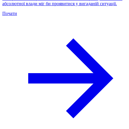
абсолютної влади міг би проявитися у вигаданій ситуації.
Почати