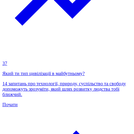
37
Який ти тип цивілізації в майбутньому?
14 запитань про технології, природу, суспільство та свободу
допоможуть зрозуміти, який шлях розвитку людства тобі
ближчий.
Почати