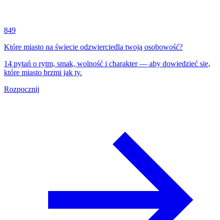
849
Które miasto na świecie odzwierciedla twoją osobowość?
14 pytań o rytm, smak, wolność i charakter — aby dowiedzieć się,
które miasto brzmi jak ty.
Rozpocznij