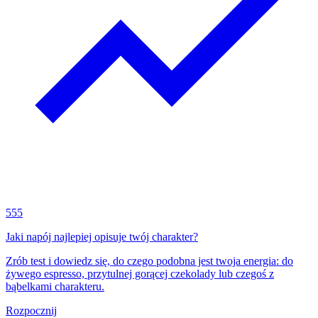
555
Jaki napój najlepiej opisuje twój charakter?
Zrób test i dowiedz się, do czego podobna jest twoja energia: do
żywego espresso, przytulnej gorącej czekolady lub czegoś z
bąbelkami charakteru.
Rozpocznij