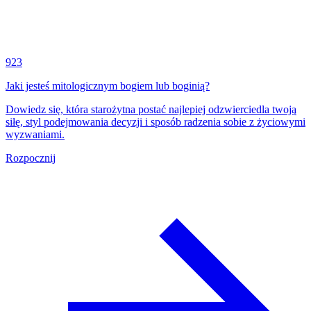
923
Jaki jesteś mitologicznym bogiem lub boginią?
Dowiedz się, która starożytna postać najlepiej odzwierciedla twoją
siłę, styl podejmowania decyzji i sposób radzenia sobie z życiowymi
wyzwaniami.
Rozpocznij