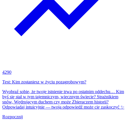
4290
Test: Kim zostaniesz w życiu pozagrobowym?
Wyobraź sobie, że twoje istnienie trwa po ostatnim oddechu… Kim
byś się stał w tym tajemniczym, wiecznym świecie? Strażnikiem
snów, Wędrującym duchem czy może Zbieraczem historii?
Odpowiadaj intuicyjnie — twoja odpowiedź może cię zaskoczyć ✨
Rozpocznij