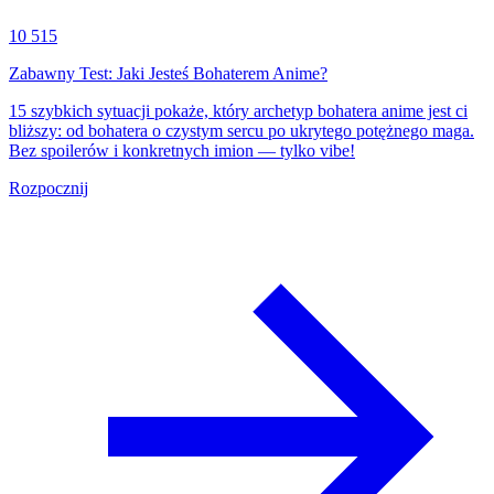
10 515
Zabawny Test: Jaki Jesteś Bohaterem Anime?
15 szybkich sytuacji pokaże, który archetyp bohatera anime jest ci
bliższy: od bohatera o czystym sercu po ukrytego potężnego maga.
Bez spoilerów i konkretnych imion — tylko vibe!
Rozpocznij