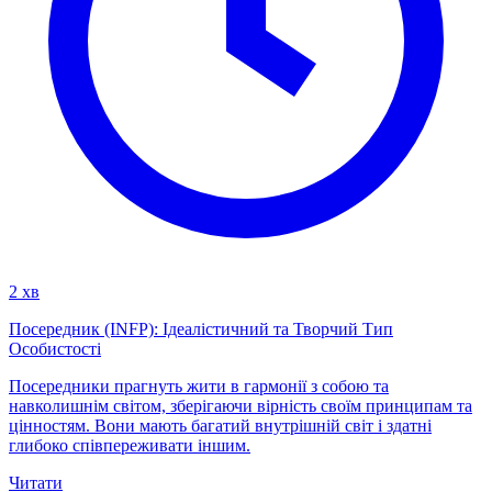
2 хв
Посередник (INFP): Ідеалістичний та Творчий Тип
Особистості
Посередники прагнуть жити в гармонії з собою та
навколишнім світом, зберігаючи вірність своїм принципам та
цінностям. Вони мають багатий внутрішній світ і здатні
глибоко співпереживати іншим.
Читати