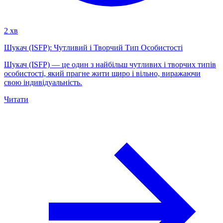
2 хв
Шукач (ISFP): Чутливий і Творчий Тип Особистості
Шукач (ISFP) — це один з найбільш чутливих і творчих типів
особистості, який прагне жити щиро і вільно, виражаючи
свою індивідуальність.
Читати