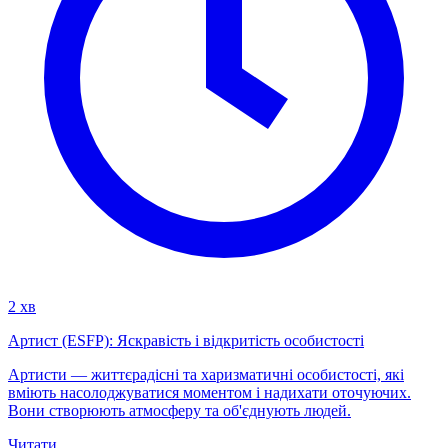
2 хв
Артист (ESFP): Яскравість і відкритість особистості
Артисти — життєрадісні та харизматичні особистості, які
вміють насолоджуватися моментом і надихати оточуючих.
Вони створюють атмосферу та об'єднують людей.
Читати