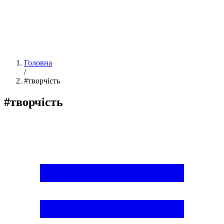
Головна
/
#творчість
#творчість