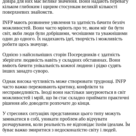
довіра для них має велике значення. Вони надають перевагу
кільком глибоким і щирим стосункам великій кількості
поверхневих знайомств.
INFP мають розвинене уявлення та здатність бачити безліч
можливостей. Вони часто мріють про те, яким міг би бути
світ, якби люди були добрішими, чеснішими та уважнішими
один до одного. Їх надихають ідеї, творчість і можливість
робити щось значуще.
Однією з найсильніших сторін Посередників є здатність
зберігати людяність навіть у складних обставинах. Вони
вміють бачити унікальність кожної людини і рідко судять
інших занадто суворо.
Однак висока чутливість може створювати труднощі. INFP
часто важко переживають критику, конфлікти та
несправедливість. Іноді вони настільки занурюються в світ
можливостей і мрій, що їм стає складно приймати практичні
рішення або доводити розпочате до кінця.
У стресових ситуаціях представники цього типу можуть
замикатися в собі, уникати проблем або відчувати
розчарування, коли реальність не відповідає їхнім ідеалам. Їм
буває важко змиритися з недосконалістю світу і людей.