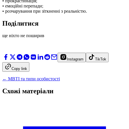
• прокрастинація;
• емоційні перепади;
• розчарування при зіткненні з реальністю.
Поділитися
ще ніхто не поширив
Instagram
TikTok
Copy link
←
MBTI та типи особистості
Схожі матеріали