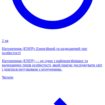
2 хв
Натхненник (ENFP): Енергійний та надихаючий тип
особистості
Натхненник (ENFP) — це один з найенергійніших та
надихаючих типів особистості, який прагне досліджувати світ
і ділитися ентузіазмом з оточуючими.
Читати