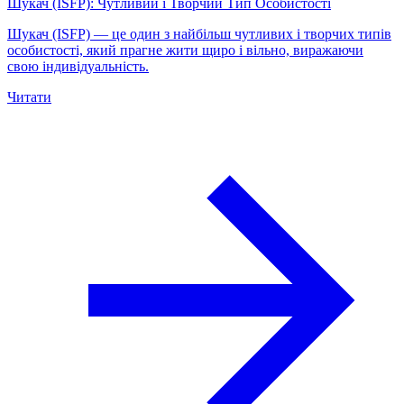
Шукач (ISFP): Чутливий і Творчий Тип Особистості
Шукач (ISFP) — це один з найбільш чутливих і творчих типів
особистості, який прагне жити щиро і вільно, виражаючи
свою індивідуальність.
Читати