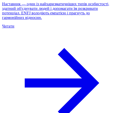
Наставник — один із найхаризматичніших типів особистості,
здатний об'єднувати людей і допомагати їм розкривати
потенціал. ENFJ володіють емпатією і прагнуть до
гармонійних відносин.
Читати