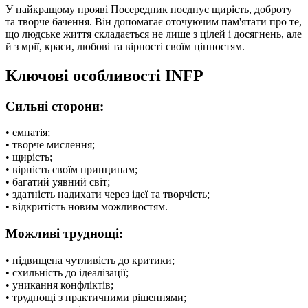
У найкращому прояві Посередник поєднує щирість, доброту
та творче бачення. Він допомагає оточуючим пам'ятати про те,
що людське життя складається не лише з цілей і досягнень, але
й з мрії, краси, любові та вірності своїм цінностям.
Ключові особливості INFP
Сильні сторони:
• емпатія;
• творче мислення;
• щирість;
• вірність своїм принципам;
• багатий уявний світ;
• здатність надихати через ідеї та творчість;
• відкритість новим можливостям.
Можливі труднощі:
• підвищена чутливість до критики;
• схильність до ідеалізації;
• уникання конфліктів;
• труднощі з практичними рішеннями;