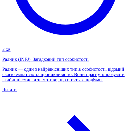
2 хв
Радник (INFJ): Загадковий тип особистості
Радник — один з найрідкісніших типів особистості, відомий
своєю емпатією та проникливістю. Вони прагнуть зрозуміти
глибинні смисли та мотиви, що стоять за подіями.
Читати