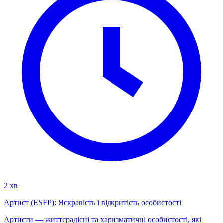
2 хв
Артист (ESFP): Яскравість і відкритість особистості
Артисти — життєрадісні та харизматичні особистості, які