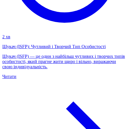
2 хв
Шукач (ISFP): Чутливий і Творчий Тип Особистості
Шукач (ISFP) — це один з найбільш чутливих і творчих типів
особистості, який прагне жити щиро і вільно, виражаючи
свою індивідуальність.
Читати