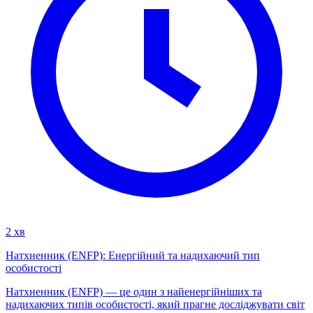
2 хв
Натхненник (ENFP): Енергійний та надихаючий тип
особистості
Натхненник (ENFP) — це один з найенергійніших та
надихаючих типів особистості, який прагне досліджувати світ