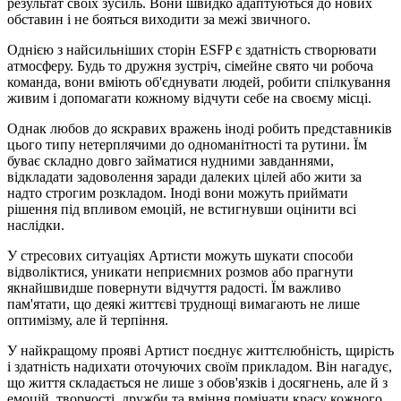
результат своїх зусиль. Вони швидко адаптуються до нових
обставин і не бояться виходити за межі звичного.
Однією з найсильніших сторін ESFP є здатність створювати
атмосферу. Будь то дружня зустріч, сімейне свято чи робоча
команда, вони вміють об'єднувати людей, робити спілкування
живим і допомагати кожному відчути себе на своєму місці.
Однак любов до яскравих вражень іноді робить представників
цього типу нетерплячими до одноманітності та рутини. Їм
буває складно довго займатися нудними завданнями,
відкладати задоволення заради далеких цілей або жити за
надто строгим розкладом. Іноді вони можуть приймати
рішення під впливом емоцій, не встигнувши оцінити всі
наслідки.
У стресових ситуаціях Артисти можуть шукати способи
відволіктися, уникати неприємних розмов або прагнути
якнайшвидше повернути відчуття радості. Їм важливо
пам'ятати, що деякі життєві труднощі вимагають не лише
оптимізму, але й терпіння.
У найкращому прояві Артист поєднує життєлюбність, щирість
і здатність надихати оточуючих своїм прикладом. Він нагадує,
що життя складається не лише з обов'язків і досягнень, але й з
емоцій, творчості, дружби та вміння помічати красу кожного