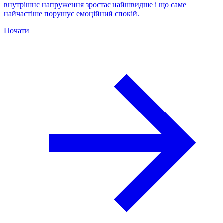
внутрішнє напруження зростає найшвидше і що саме
найчастіше порушує емоційний спокій.
Почати