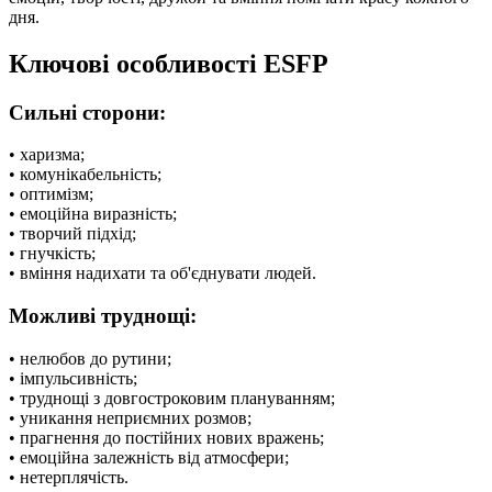
дня.
Ключові особливості ESFP
Сильні сторони:
• харизма;
• комунікабельність;
• оптимізм;
• емоційна виразність;
• творчий підхід;
• гнучкість;
• вміння надихати та об'єднувати людей.
Можливі труднощі:
• нелюбов до рутини;
• імпульсивність;
• труднощі з довгостроковим плануванням;
• уникання неприємних розмов;
• прагнення до постійних нових вражень;
• емоційна залежність від атмосфери;
• нетерплячість.