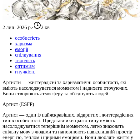
2 лип. 2026 р.
·
2 хв
особистість
харизма
емоції
спілкування
творчість
оптимізм
гнучкість
Артисти — життєрадісні та харизматичні особистості, які
вміють насолоджуватися моментом і надихати оточуючих.
Вони створюють атмосферу та об'єднують людей.
Артист (ESFP)
Артист — один із найяскравіших, відкритих і життєрадісних
типів особистості. Представники цього типу вміють
насолоджуватися теперішнім моментом, легко знаходять
спільну мову з людьми та наповнюють навколишній простір
енергією, теплом і щирими емоціями. Вони люблять життя у