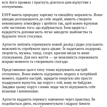
всіх його проявах і прагнуть ділитися цим відчуттям з
оточуючими.
ESFP мають природну харизму та емоційну виразність. Вони
швидко розташовують до себе людей, вміють створити
невимушену атмосферу і зробити так, щоб кожен відчував
себе частиною того, що відбувається. Їхня щирість і
відкритість допомагають легко заводити знайомства та
будувати теплі стосунки.
Артисти люблять отримувати новий досвід і рідко упускають
можливість спробувати щось цікаве. Їх надихають подорожі,
творчість, музика, танці, спорт, красиві місця та живе
спілкування. Для них життя — це можливість переживати
яскраві моменти та створювати спогади.
Представники цього типу тонко відчувають настрій
оточуючих. Вони вміють підтримати людину в потрібний
момент, підняти настрій, зарядити енергією або просто
подарувати відчуття, що поруч є той, кому не байдуже.
Завдяки цьому поруч з ними люди часто відчувають себе
вільніше і впевненіше.
Артисти віддають перевагу навчанню через практику. Їм
подобається діяти, експериментувати і відразу бачити