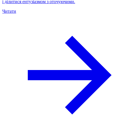
і ділитися ентузіазмом з оточуючими.
Читати