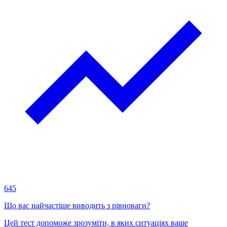
645
Що вас найчастіше виводить з рівноваги?
Цей тест допоможе зрозуміти, в яких ситуаціях ваше