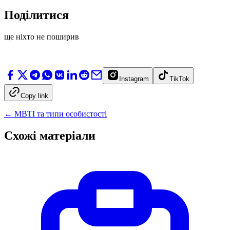
Поділитися
ще ніхто не поширив
Instagram
TikTok
Copy link
←
MBTI та типи особистості
Схожі матеріали