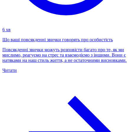
6 хв
Що ваші повсякденні звички говорять про особистість
Повсякденні звички можуть розповісти багато про те, як ми
мислимо, реагуємо на стрес та взаємодіємо з іншими. Вони є
натяками на наш стиль життя, а не остаточними висновками.
Читати