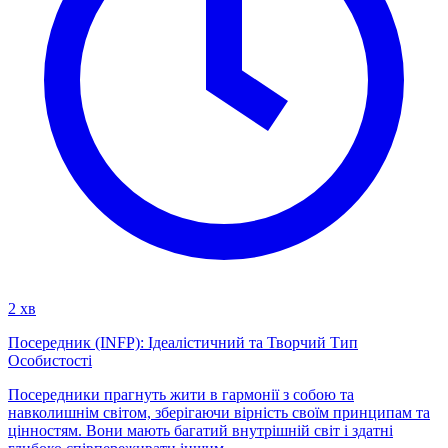
2 хв
Посередник (INFP): Ідеалістичний та Творчий Тип
Особистості
Посередники прагнуть жити в гармонії з собою та
навколишнім світом, зберігаючи вірність своїм принципам та
цінностям. Вони мають багатий внутрішній світ і здатні