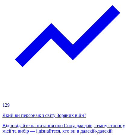
129
Який ви персонаж з світу Зоряних війн?
Відповідайте на питання про Силу, джедаїв, темну сторону,
місії та вибір — і дізнайтеся, хто ви в далекій-далекій