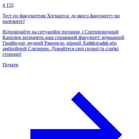
4 155
Тест по факультетам Хогвартса: до якого факультету ви
належите?
Відповідайте на ситуаційні питання, і Сортировочний
Капелюх визначить ваш справжній факультет: відважний
Грифіндор, мудрий Равенкло, вірний Хаффлпафф або
амбіційний Слизерин. Дізнайтеся свої сильні та слабкі
сторони!
Почати