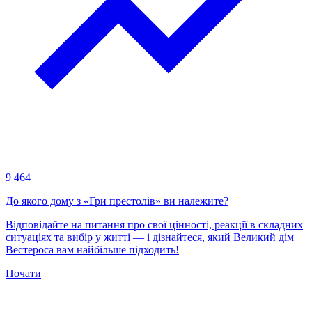
9 464
До якого дому з «Гри престолів» ви належите?
Відповідайте на питання про свої цінності, реакції в складних
ситуаціях та вибір у житті — і дізнайтеся, який Великий дім
Вестероса вам найбільше підходить!
Почати