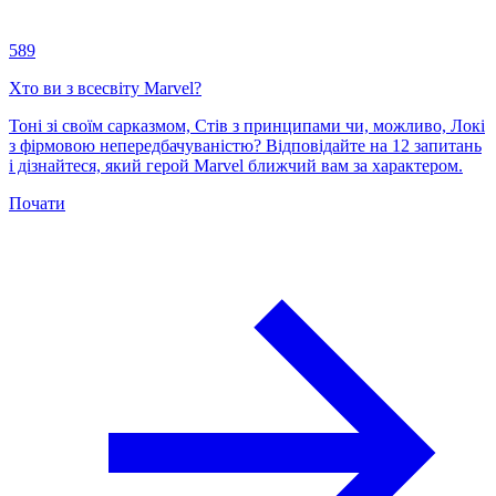
589
Хто ви з всесвіту Marvel?
Тоні зі своїм сарказмом, Стів з принципами чи, можливо, Локі
з фірмовою непередбачуваністю? Відповідайте на 12 запитань
і дізнайтеся, який герой Marvel ближчий вам за характером.
Почати