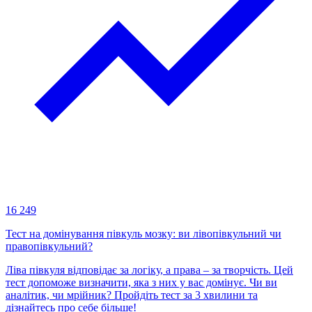
16 249
Тест на домінування півкуль мозку: ви лівопівкульний чи
правопівкульний?
Ліва півкуля відповідає за логіку, а права – за творчість. Цей
тест допоможе визначити, яка з них у вас домінує. Чи ви
аналітик, чи мрійник? Пройдіть тест за 3 хвилини та
дізнайтесь про себе більше!