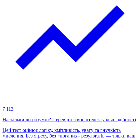
7 113
Наскільки ви розумні? Перевірте свої інтелектуальні здібності
Цей тест оцінює логіку, кмітливість, увагу та гнучкість
мислення. Без стресу, без «поганих» результатів — тільки ваш