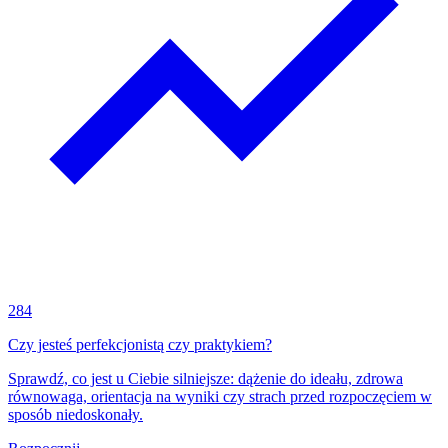
284
Czy jesteś perfekcjonistą czy praktykiem?
Sprawdź, co jest u Ciebie silniejsze: dążenie do ideału, zdrowa
równowaga, orientacja na wyniki czy strach przed rozpoczęciem w
sposób niedoskonały.