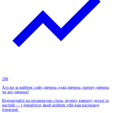
298
Хто ви за вайбом: софт-дівчина, еджі-дівчина, преppy-дівчина
чи арт-дівчина?
Відповідайте на питання про стиль, музику, кімнату, деталі та
настрій — і дізнайтеся, який aesthetic vibe вам насправді
ближчий.