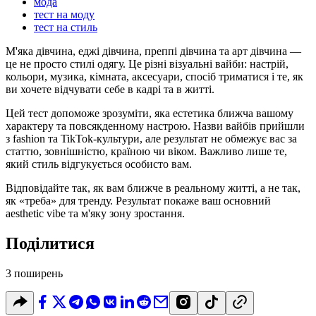
мода
тест на моду
тест на стиль
М'яка дівчина, еджі дівчина, преппі дівчина та арт дівчина —
це не просто стилі одягу. Це різні візуальні вайби: настрій,
кольори, музика, кімната, аксесуари, спосіб триматися і те, як
ви хочете відчувати себе в кадрі та в житті.
Цей тест допоможе зрозуміти, яка естетика ближча вашому
характеру та повсякденному настрою. Назви вайбів прийшли
з fashion та TikTok-культури, але результат не обмежує вас за
статтю, зовнішністю, країною чи віком. Важливо лише те,
який стиль відгукується особисто вам.
Відповідайте так, як вам ближче в реальному житті, а не так,
як «треба» для тренду. Результат покаже ваш основний
aesthetic vibe та м'яку зону зростання.
Поділитися
3 поширень