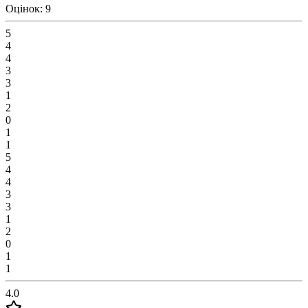
Оцінок: 9
5
4
4
3
3
1
2
0
1
1
5
4
4
3
3
1
2
0
1
1
4.0