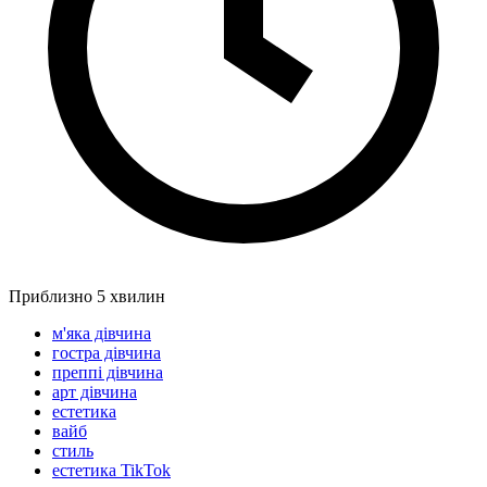
Приблизно 5 хвилин
м'яка дівчина
гостра дівчина
преппі дівчина
арт дівчина
естетика
вайб
стиль
естетика TikTok