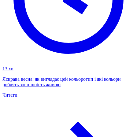
13 хв
Яскрава весна: як виглядає цей кольоротип і які кольори
роблять зовнішність живою
Читати