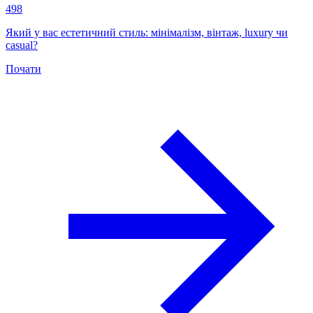
498
Який у вас естетичний стиль: мінімалізм, вінтаж, luxury чи
casual?
Почати