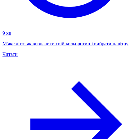
9 хв
М'яке літо: як визначити свій кольоротип і вибрати палітру
Читати