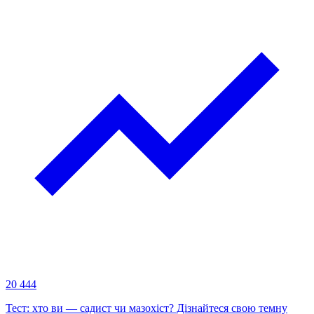
20 444
Тест: хто ви — садист чи мазохіст? Дізнайтеся свою темну