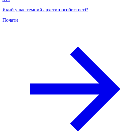
Який у вас темний архетип особистості?
Почати