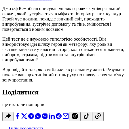
Джозеф Кемпбелл описував «шлях героя» як універсальний
сюжет, який зустрічається в міфах та історіях різних культур.
Герой чує поклик, покидає звичний світ, проходить
випробування, зустрічає допомогу та тінь, змінюється і
повертається з новим досвідом.
Цей тест не є науковою типологією особистості. Він
використовує ідеї шляху героя як метафору: яку роль ви
частіше займаєте у власній історії, коли стикаєтеся зі змінами,
вибором, страхом, підтримкою та внутрішніми
випробуваннями?
Відповідайте так, як вам ближче в реальному житті. Результат
покаже ваш архетипічний стиль руху по шляху героя та м'яку
зону зростання.
Поділитися
ще ніхто не поширив
←
Типи особистості