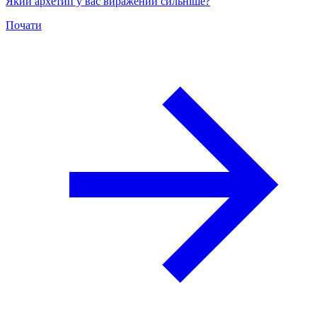
Який архетип у вас виражений сильніше?
Почати