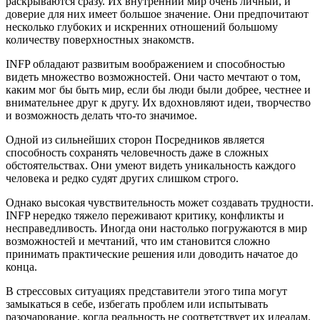
раскрываются сразу. Их внутренний мир очень личный, и
доверие для них имеет большое значение. Они предпочитают
несколько глубоких и искренних отношений большому
количеству поверхностных знакомств.
INFP обладают развитым воображением и способностью
видеть множество возможностей. Они часто мечтают о том,
каким мог бы быть мир, если бы люди были добрее, честнее и
внимательнее друг к другу. Их вдохновляют идеи, творчество
и возможность делать что-то значимое.
Одной из сильнейших сторон Посредников является
способность сохранять человечность даже в сложных
обстоятельствах. Они умеют видеть уникальность каждого
человека и редко судят других слишком строго.
Однако высокая чувствительность может создавать трудности.
INFP нередко тяжело переживают критику, конфликты и
несправедливость. Иногда они настолько погружаются в мир
возможностей и мечтаний, что им становится сложно
принимать практические решения или доводить начатое до
конца.
В стрессовых ситуациях представители этого типа могут
замыкаться в себе, избегать проблем или испытывать
разочарование, когда реальность не соответствует их идеалам.