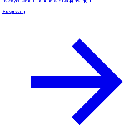
mocnych stron i jak poprawić twoją relację 💫
Rozpocznij