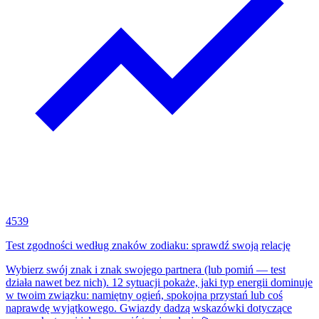
4539
Test zgodności według znaków zodiaku: sprawdź swoją relację
Wybierz swój znak i znak swojego partnera (lub pomiń — test
działa nawet bez nich). 12 sytuacji pokaże, jaki typ energii dominuje
w twoim związku: namiętny ogień, spokojna przystań lub coś
naprawdę wyjątkowego. Gwiazdy dadzą wskazówki dotyczące