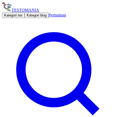
TESTOMANIA
Permainan
Kategori tes
Kategori blog