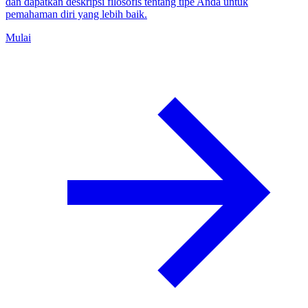
dan dapatkan deskripsi filosofis tentang tipe Anda untuk
pemahaman diri yang lebih baik.
Mulai