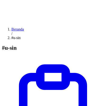
Beranda
/
#u-sin
#u-sin