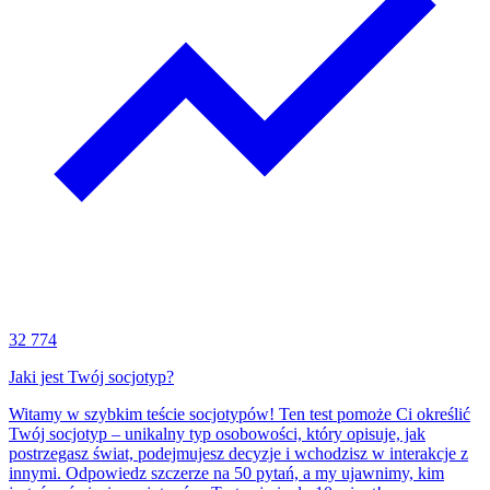
32 774
Jaki jest Twój socjotyp?
Witamy w szybkim teście socjotypów! Ten test pomoże Ci określić
Twój socjotyp – unikalny typ osobowości, który opisuje, jak
postrzegasz świat, podejmujesz decyzje i wchodzisz w interakcje z
innymi. Odpowiedz szczerze na 50 pytań, a my ujawnimy, kim