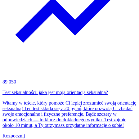
89 050
Test seksualności: jaka jest moja orientacja seksualna?
Witamy w teście, który pomoże Ci lepiej zrozumieć swoją orientację
seksualną! Ten test składa się z 20 pytań, które pozwolą Ci zbadać
swoje emocjonalne i fizyczne preferencje. Bądź szczery w
odpowiedziach — to klucz do dokładnego wyniku. Test zajmie
około 10 minut, a Ty otrzymasz przydatne informacje o sobie!
Rozpocznij