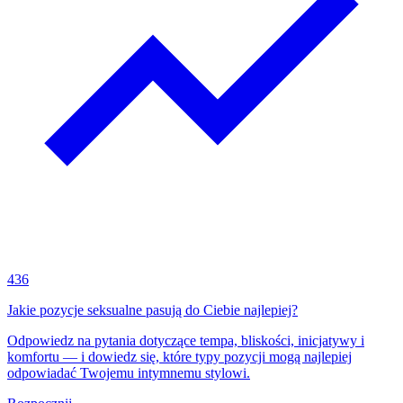
436
Jakie pozycje seksualne pasują do Ciebie najlepiej?
Odpowiedz na pytania dotyczące tempa, bliskości, inicjatywy i
komfortu — i dowiedz się, które typy pozycji mogą najlepiej
odpowiadać Twojemu intymnemu stylowi.