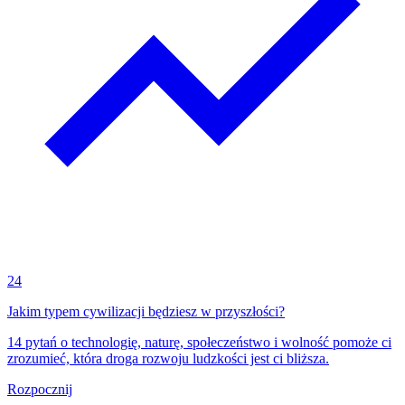
24
Jakim typem cywilizacji będziesz w przyszłości?
14 pytań o technologię, naturę, społeczeństwo i wolność pomoże ci
zrozumieć, która droga rozwoju ludzkości jest ci bliższa.
Rozpocznij