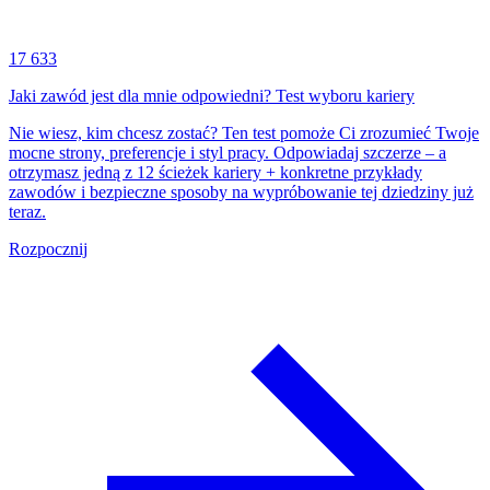
17 633
Jaki zawód jest dla mnie odpowiedni? Test wyboru kariery
Nie wiesz, kim chcesz zostać? Ten test pomoże Ci zrozumieć Twoje
mocne strony, preferencje i styl pracy. Odpowiadaj szczerze – a
otrzymasz jedną z 12 ścieżek kariery + konkretne przykłady
zawodów i bezpieczne sposoby na wypróbowanie tej dziedziny już
teraz.
Rozpocznij