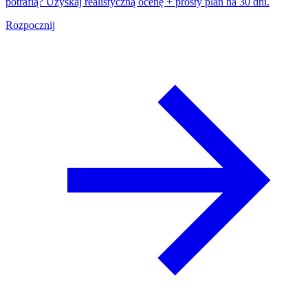
potrafią? Uzyskaj realistyczną ocenę + prosty plan na 30 dni.
Rozpocznij