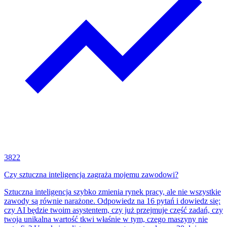
3822
Czy sztuczna inteligencja zagraża mojemu zawodowi?
Sztuczna inteligencja szybko zmienia rynek pracy, ale nie wszystkie
zawody są równie narażone. Odpowiedz na 16 pytań i dowiedz się:
czy AI będzie twoim asystentem, czy już przejmuje część zadań, czy
twoja unikalna wartość tkwi właśnie w tym, czego maszyny nie