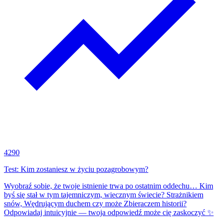
4290
Test: Kim zostaniesz w życiu pozagrobowym?
Wyobraź sobie, że twoje istnienie trwa po ostatnim oddechu… Kim
byś się stał w tym tajemniczym, wiecznym świecie? Strażnikiem
snów, Wędrującym duchem czy może Zbieraczem historii?
Odpowiadaj intuicyjnie — twoja odpowiedź może cię zaskoczyć ✨