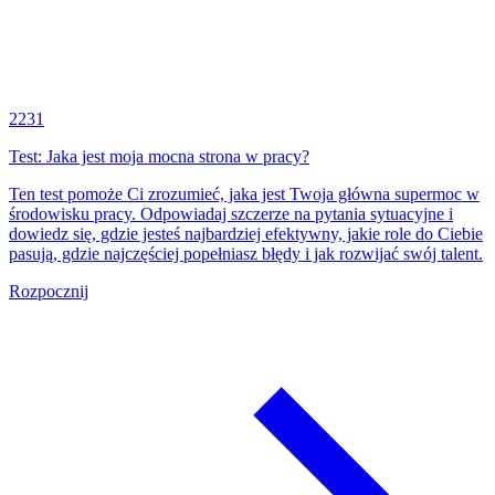
2231
Test: Jaka jest moja mocna strona w pracy?
Ten test pomoże Ci zrozumieć, jaka jest Twoja główna supermoc w
środowisku pracy. Odpowiadaj szczerze na pytania sytuacyjne i
dowiedz się, gdzie jesteś najbardziej efektywny, jakie role do Ciebie
pasują, gdzie najczęściej popełniasz błędy i jak rozwijać swój talent.
Rozpocznij