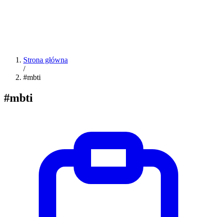
Strona główna
/
#mbti
#mbti