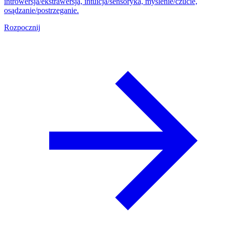
introwersja/ekstrawersja, intuicja/sensoryka, myślenie/czucie,
osądzanie/postrzeganie.
Rozpocznij