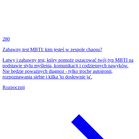
280
Zabawny test MBTI: kim jesteś w zespole chaosu?
Łatwy i zabawny test, który pomoże oszacować twój typ MBTI na
podstawie stylu myślenia, komunikacji i codziennych nawyków.
Nie będzie poważnych diagnoz - tylko trochę autoironii,
rozpoznawania siebie i kilka 'to dosłownie ja'.
Rozpocznij