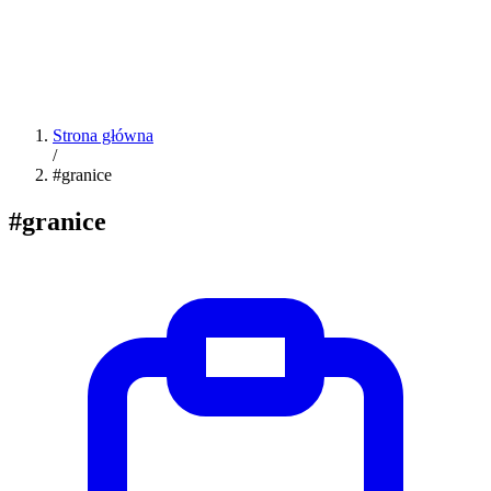
Strona główna
/
#granice
#granice