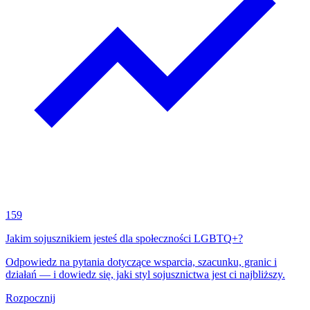
159
Jakim sojusznikiem jesteś dla społeczności LGBTQ+?
Odpowiedz na pytania dotyczące wsparcia, szacunku, granic i
działań — i dowiedz się, jaki styl sojusznictwa jest ci najbliższy.
Rozpocznij