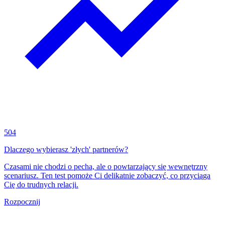
504
Dlaczego wybierasz 'złych' partnerów?
Czasami nie chodzi o pecha, ale o powtarzający się wewnętrzny
scenariusz. Ten test pomoże Ci delikatnie zobaczyć, co przyciąga
Cię do trudnych relacji.
Rozpocznij