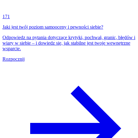
171
Jaki jest twój poziom samooceny i pewności siebie?
Odpowiedz na pytania dotyczące krytyki, pochwał, granic, błędów i
wiary w siebie – i dowiedz się, jak stabilne jest twoje wewnętrzne
wsparcie.
Rozpocznij