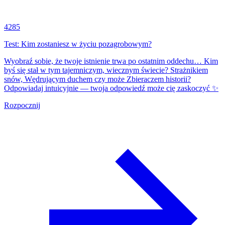
4285
Test: Kim zostaniesz w życiu pozagrobowym?
Wyobraź sobie, że twoje istnienie trwa po ostatnim oddechu… Kim
byś się stał w tym tajemniczym, wiecznym świecie? Strażnikiem
snów, Wędrującym duchem czy może Zbieraczem historii?
Odpowiadaj intuicyjnie — twoja odpowiedź może cię zaskoczyć ✨
Rozpocznij