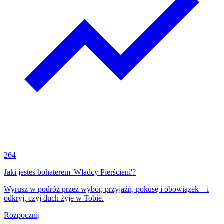
264
Jaki jesteś bohaterem 'Władcy Pierścieni'?
Wyrusz w podróż przez wybór, przyjaźń, pokusę i obowiązek – i
odkryj, czyj duch żyje w Tobie.
Rozpocznij