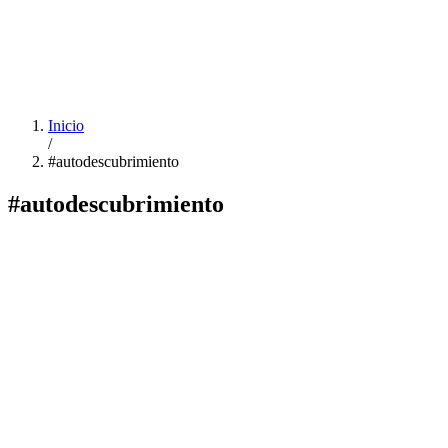
Inicio
/
#autodescubrimiento
#autodescubrimiento