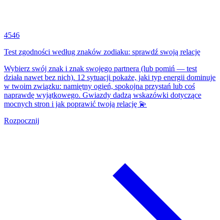
4546
Test zgodności według znaków zodiaku: sprawdź swoją relację
Wybierz swój znak i znak swojego partnera (lub pomiń — test
działa nawet bez nich). 12 sytuacji pokaże, jaki typ energii dominuje
w twoim związku: namiętny ogień, spokojna przystań lub coś
naprawdę wyjątkowego. Gwiazdy dadzą wskazówki dotyczące
mocnych stron i jak poprawić twoją relację 💫
Rozpocznij