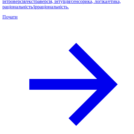
інтроверсія/екстраверсія, інтуїція/сенсорика, логіка/етика,
раціональність/ірраціональність.
Почати