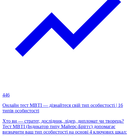
446
Онлайн тест MBTI — дізнайтеся свій тип особистості | 16
типів особистості
Хто ви — стратег, дослідник, лідер, дипломат чи творець?
Тест MBTI (Індикатор типу Майерс-Бріггс) допомагає
визначити ваш тип особистості на основі 4 ключових шкал: