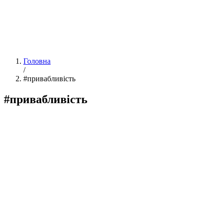
Головна
/
#привабливість
#привабливість