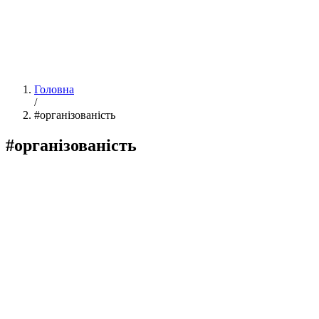
Головна
/
#організованість
#організованість