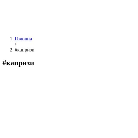
Головна
/
#капризи
#капризи