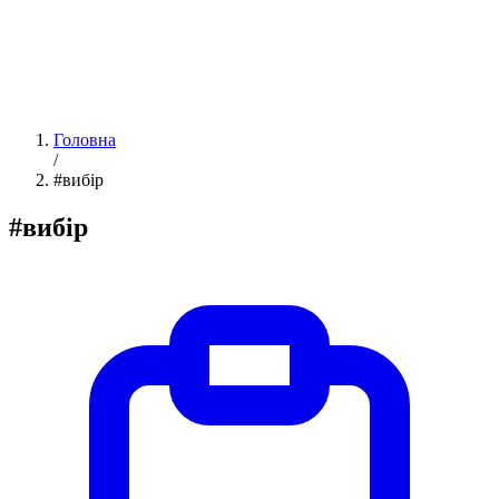
Головна
/
#вибір
#вибір