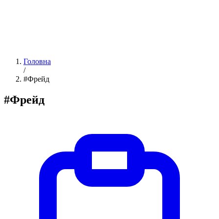
Головна
/
#Фрейд
#Фрейд