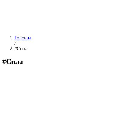
Головна
/
#Сила
#Сила