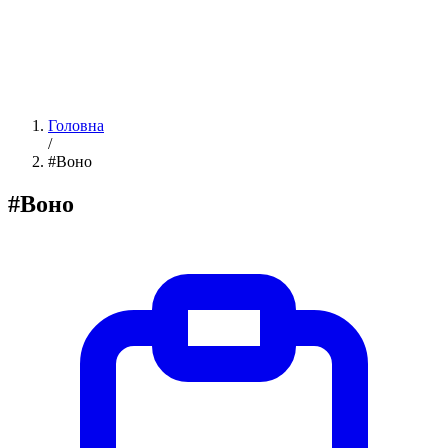
Головна
/
#Воно
#Воно