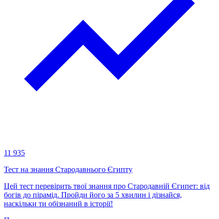
11 935
Тест на знання Стародавнього Єгипту
Цей тест перевірить твої знання про Стародавній Єгипет: від
богів до пірамід. Пройди його за 5 хвилин і дізнайся,
наскільки ти обізнаний в історії!