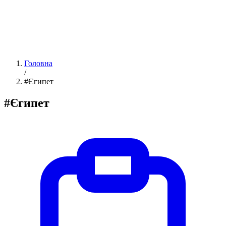
Головна
/
#Єгипет
#Єгипет