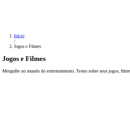
Início
/
Jogos e Filmes
Jogos e Filmes
Mergulhe no mundo do entretenimento. Testes sobre seus jogos, filme