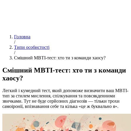
Головна
/
Типи особистості
/
Смішний MBTI-тест: хто ти з команди хаосу?
Смішний MBTI-тест: хто ти з команди
хаосу?
Легкий і кумедний тест, який допоможе визначити ваш MBTI-
тип за стилем мислення, спілкування та повсякденними
звичками. Тут не буде серйозних діагнозів — тільки трохи
самоіронії, впізнавання себе та кілька «це ж буквально я».