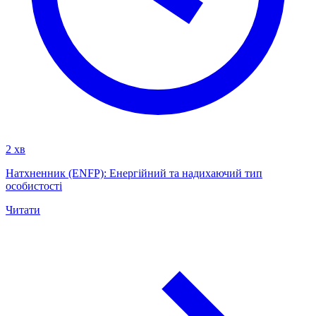
2 хв
Натхненник (ENFP): Енергійний та надихаючий тип
особистості
Читати