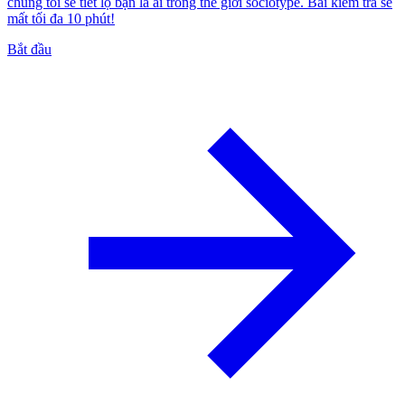
chúng tôi sẽ tiết lộ bạn là ai trong thế giới sociotype. Bài kiểm tra sẽ
mất tối đa 10 phút!
Bắt đầu