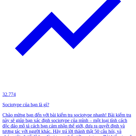
32.774
Sociotype của bạn là gì?
Chào mừng bạn đến với bài kiểm tra sociotype nhanh! Bài kiểm tra
này sẽ giúp bạn xác định sociotype của mình – một loại tính cách
độc đáo mô tả cách bạn cảm nhận thế giới, đưa ra quyết định và
tương tác với người khác. Hãy trả lời thành thật 50 câu hỏi, và