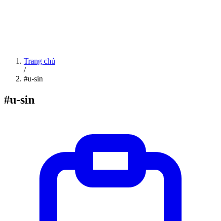
Trang chủ
/
#u-sin
#u-sin