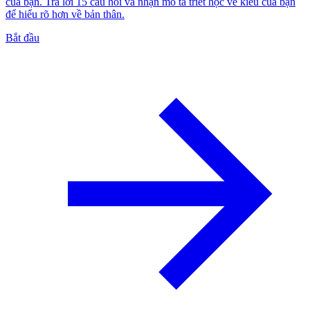
của bạn. Trả lời 15 câu hỏi và nhận mô tả triết học về kiểu của bạn
để hiểu rõ hơn về bản thân.
Bắt đầu