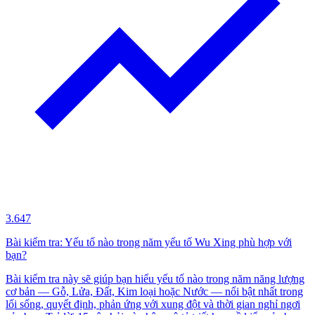
3.647
Bài kiểm tra: Yếu tố nào trong năm yếu tố Wu Xing phù hợp với
bạn?
Bài kiểm tra này sẽ giúp bạn hiểu yếu tố nào trong năm năng lượng
cơ bản — Gỗ, Lửa, Đất, Kim loại hoặc Nước — nổi bật nhất trong
lối sống, quyết định, phản ứng với xung đột và thời gian nghỉ ngơi