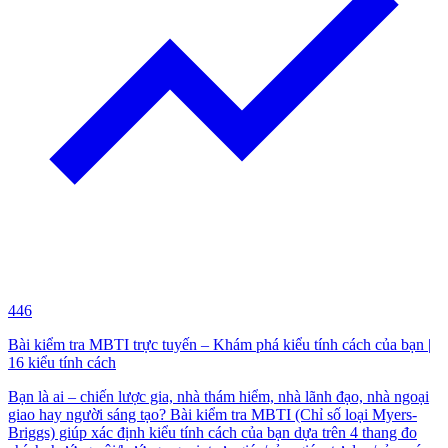
446
Bài kiểm tra MBTI trực tuyến – Khám phá kiểu tính cách của bạn |
16 kiểu tính cách
Bạn là ai – chiến lược gia, nhà thám hiểm, nhà lãnh đạo, nhà ngoại
giao hay người sáng tạo? Bài kiểm tra MBTI (Chỉ số loại Myers-
Briggs) giúp xác định kiểu tính cách của bạn dựa trên 4 thang đo