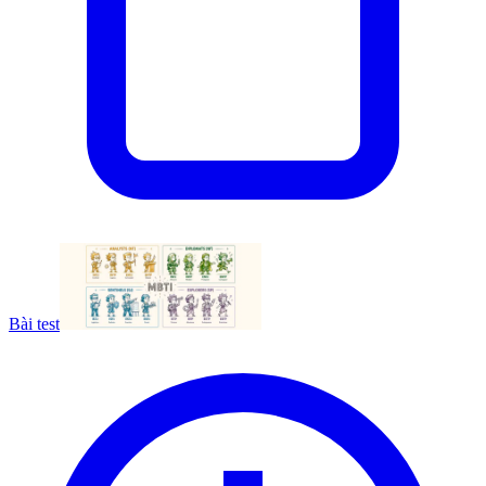
Bài test