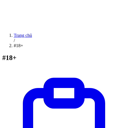
Trang chủ
/
#18+
#18+