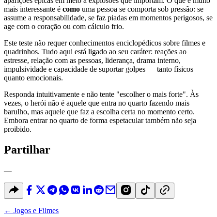
aparições épicas em meio a explosões que importam. O que é muito
mais interessante é
como
uma pessoa se comporta sob pressão: se
assume a responsabilidade, se faz piadas em momentos perigosos, se
age com o coração ou com cálculo frio.
Este teste não requer conhecimentos enciclopédicos sobre filmes e
quadrinhos. Tudo aqui está ligado ao seu caráter: reações ao
estresse, relação com as pessoas, liderança, drama interno,
impulsividade e capacidade de suportar golpes — tanto físicos
quanto emocionais.
Responda intuitivamente e não tente "escolher o mais forte". Às
vezes, o herói não é aquele que entra no quarto fazendo mais
barulho, mas aquele que faz a escolha certa no momento certo.
Embora entrar no quarto de forma espetacular também não seja
proibido.
Partilhar
—
←
Jogos e Filmes