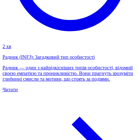
2 хв
Радник (INFJ): Загадковий тип особистості
Радник — один з найрідкісніших типів особистості, відомий
своєю емпатією та проникливістю. Вони прагнуть зрозуміти
глибинні смисли та мотиви, що стоять за подіями.
Читати