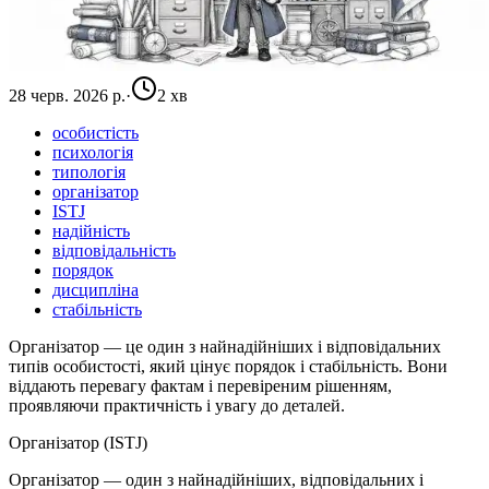
28 черв. 2026 р.
·
2 хв
особистість
психологія
типологія
організатор
ISTJ
надійність
відповідальність
порядок
дисципліна
стабільність
Організатор — це один з найнадійніших і відповідальних
типів особистості, який цінує порядок і стабільність. Вони
віддають перевагу фактам і перевіреним рішенням,
проявляючи практичність і увагу до деталей.
Організатор (ISTJ)
Організатор — один з найнадійніших, відповідальних і