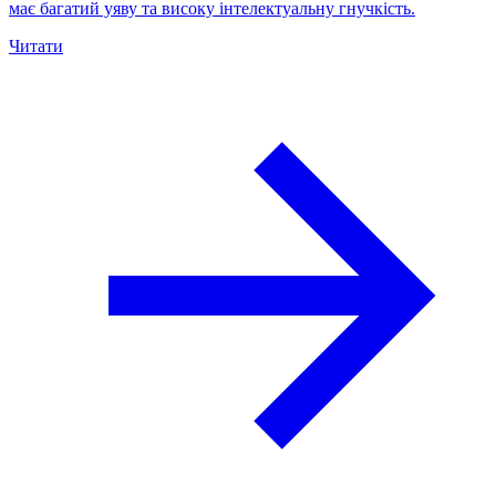
має багатий уяву та високу інтелектуальну гнучкість.
Читати