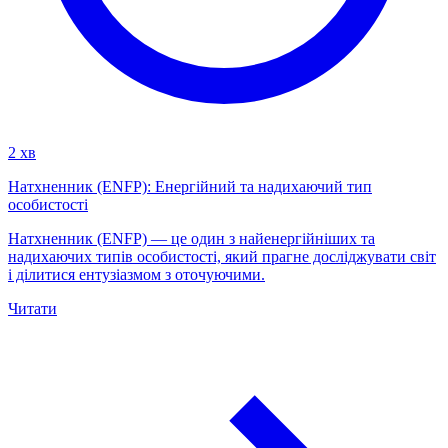
2 хв
Натхненник (ENFP): Енергійний та надихаючий тип
особистості
Натхненник (ENFP) — це один з найенергійніших та
надихаючих типів особистості, який прагне досліджувати світ
і ділитися ентузіазмом з оточуючими.
Читати