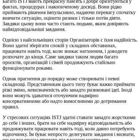
Багато ISTJ мають прекрасну пам'ять і добре орієнтуються у
фактах, процедурах і накопиченому досвіді. Вони рідко
приймають рішення імпульсивно, надаючи перевагу спочатку
вивчити ситуацію, оцінити ризики і тільки потім діяти.
Завдяки цьому вони часто стають людьми, яким довіряють
найвідповідальніші завдання.
Однією з найсильніших сторін Організаторів є їхня надійність.
Вони здатні зберігати спокій у складних обставинах,
працювати навіть тоді, коли зникає натхнення, і доводити
розпочате до кінця. Саме завдяки таким людям багато
проєктів, організацій і сімей продовжують стабільно
функціонувати роками.
Однак прагнення до порядку може створювати і певні
складнощі. Представникам цього типу буває важко приймати
різкі зміни, невизначеність або занадто ризиковані ідеї. Іноді
вони можуть здаватися оточуючим надмірно
консервативними або надто вимогливими до дотримання
правил.
У стресових ситуаціях ISTJ здатні ставати занадто жорсткими
до себе і інших, брати на себе надмірну відповідальність або
продовжувати працювати навіть тоді, коли давно потребують
відпочинку. Їм буває непросто делегувати завдання і визнати,
що не все можна тримати під власним контролем.