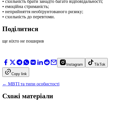
• схильність брати занадто багато відповідальності;
• емоційна стриманість;
• неприйняття необґрунтованого ризику;
• схильність до перевтоми.
Поділитися
ще ніхто не поширив
Instagram
TikTok
Copy link
←
MBTI та типи особистості
Схожі матеріали