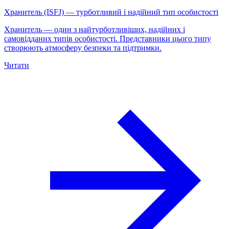
Хранитель (ISFJ) — турботливий і надійний тип особистості
Хранитель — один з найтурботливіших, надійних і
самовідданих типів особистості. Представники цього типу
створюють атмосферу безпеки та підтримки.
Читати