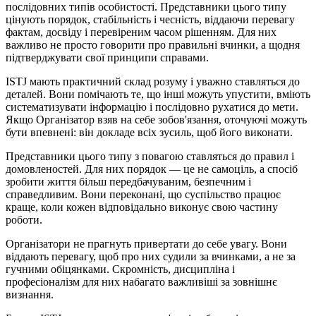
послідовних типів особистості. Представники цього типу
цінують порядок, стабільність і чесність, віддаючи перевагу
фактам, досвіду і перевіреним часом рішенням. Для них
важливо не просто говорити про правильні вчинки, а щодня
підтверджувати свої принципи справами.
ISTJ мають практичний склад розуму і уважно ставляться до
деталей. Вони помічають те, що інші можуть упустити, вміють
систематизувати інформацію і послідовно рухатися до мети.
Якщо Організатор взяв на себе зобов'язання, оточуючі можуть
бути впевнені: він докладе всіх зусиль, щоб його виконати.
Представники цього типу з повагою ставляться до правил і
домовленостей. Для них порядок — це не самоціль, а спосіб
зробити життя більш передбачуваним, безпечним і
справедливим. Вони переконані, що суспільство працює
краще, коли кожен відповідально виконує свою частину
роботи.
Організатори не прагнуть привертати до себе увагу. Вони
віддають перевагу, щоб про них судили за вчинками, а не за
гучними обіцянками. Скромність, дисципліна і
професіоналізм для них набагато важливіші за зовнішнє
визнання.