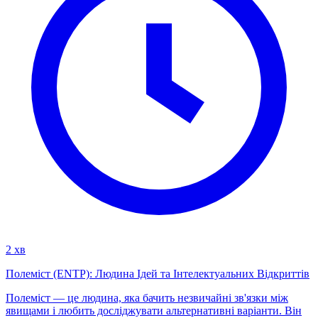
2 хв
Полеміст (ENTP): Людина Ідей та Інтелектуальних Відкриттів
Полеміст — це людина, яка бачить незвичайні зв'язки між
явищами і любить досліджувати альтернативні варіанти. Він