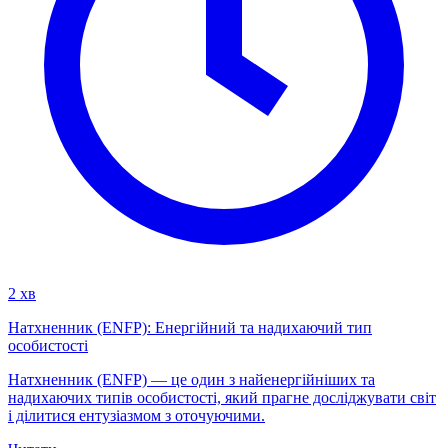
2 хв
Натхненник (ENFP): Енергійний та надихаючий тип
особистості
Натхненник (ENFP) — це один з найенергійніших та
надихаючих типів особистості, який прагне досліджувати світ
і ділитися ентузіазмом з оточуючими.