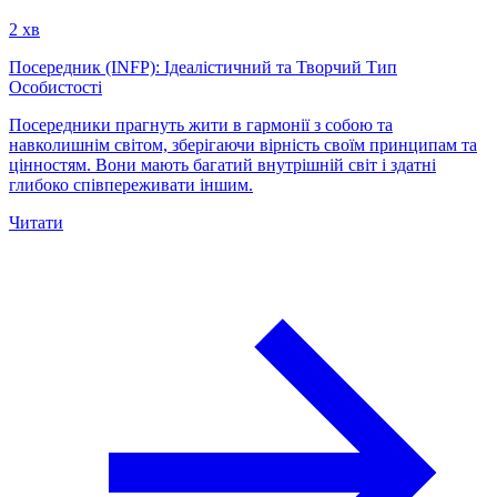
2 хв
Посередник (INFP): Ідеалістичний та Творчий Тип
Особистості
Посередники прагнуть жити в гармонії з собою та
навколишнім світом, зберігаючи вірність своїм принципам та
цінностям. Вони мають багатий внутрішній світ і здатні
глибоко співпереживати іншим.
Читати