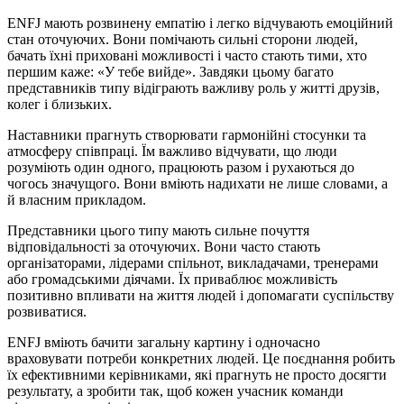
ENFJ мають розвинену емпатію і легко відчувають емоційний
стан оточуючих. Вони помічають сильні сторони людей,
бачать їхні приховані можливості і часто стають тими, хто
першим каже: «У тебе вийде». Завдяки цьому багато
представників типу відіграють важливу роль у житті друзів,
колег і близьких.
Наставники прагнуть створювати гармонійні стосунки та
атмосферу співпраці. Їм важливо відчувати, що люди
розуміють один одного, працюють разом і рухаються до
чогось значущого. Вони вміють надихати не лише словами, а
й власним прикладом.
Представники цього типу мають сильне почуття
відповідальності за оточуючих. Вони часто стають
організаторами, лідерами спільнот, викладачами, тренерами
або громадськими діячами. Їх приваблює можливість
позитивно впливати на життя людей і допомагати суспільству
розвиватися.
ENFJ вміють бачити загальну картину і одночасно
враховувати потреби конкретних людей. Це поєднання робить
їх ефективними керівниками, які прагнуть не просто досягти
результату, а зробити так, щоб кожен учасник команди