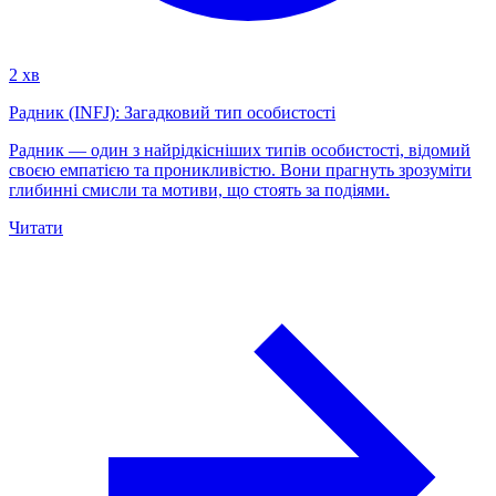
2 хв
Радник (INFJ): Загадковий тип особистості
Радник — один з найрідкісніших типів особистості, відомий
своєю емпатією та проникливістю. Вони прагнуть зрозуміти
глибинні смисли та мотиви, що стоять за подіями.
Читати