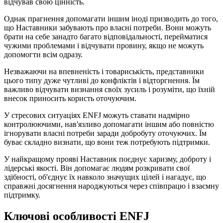
відчував свою цінність.
Однак прагнення допомагати іншим іноді призводить до того,
що Наставники забувають про власні потреби. Вони можуть
брати на себе занадто багато відповідальності, перейматися
чужими проблемами і відчувати провину, якщо не можуть
допомогти всім одразу.
Незважаючи на впевненість і товариськість, представники
цього типу дуже чутливі до конфліктів і відторгнення. Їм
важливо відчувати визнання своїх зусиль і розуміти, що їхній
внесок приносить користь оточуючим.
У стресових ситуаціях ENFJ можуть ставати надмірно
контролюючими, нав'язливо допомагати іншим або повністю
ігнорувати власні потреби заради добробуту оточуючих. Їм
буває складно визнати, що вони теж потребують підтримки.
У найкращому прояві Наставник поєднує харизму, доброту і
лідерські якості. Він допомагає людям розкривати свої
здібності, об'єднує їх навколо значущих цілей і нагадує, що
справжні досягнення народжуються через співпрацю і взаємну
підтримку.
Ключові особливості ENFJ