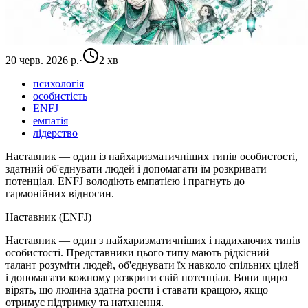
20 черв. 2026 р.
·
2 хв
психологія
особистість
ENFJ
емпатія
лідерство
Наставник — один із найхаризматичніших типів особистості,
здатний об'єднувати людей і допомагати їм розкривати
потенціал. ENFJ володіють емпатією і прагнуть до
гармонійних відносин.
Наставник (ENFJ)
Наставник — один з найхаризматичніших і надихаючих типів
особистості. Представники цього типу мають рідкісний
талант розуміти людей, об'єднувати їх навколо спільних цілей
і допомагати кожному розкрити свій потенціал. Вони щиро
вірять, що людина здатна рости і ставати кращою, якщо
отримує підтримку та натхнення.