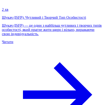
2 хв
Шукач (ISFP): Чутливий і Творчий Тип Особистості
Шукач (ISFP) — це один з найбільш чутливих і творчих типів
особистості, який прагне жити щиро і вільно, виражаючи
свою індивідуальність.
Читати