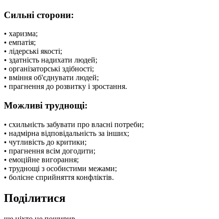
Сильні сторони:
• харизма;
• емпатія;
• лідерські якості;
• здатність надихати людей;
• організаторські здібності;
• вміння об'єднувати людей;
• прагнення до розвитку і зростання.
Можливі труднощі:
• схильність забувати про власні потреби;
• надмірна відповідальність за інших;
• чутливість до критики;
• прагнення всім догодити;
• емоційне вигорання;
• труднощі з особистими межами;
• болісне сприйняття конфліктів.
Поділитися
ще ніхто не поширив