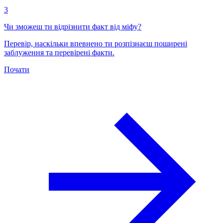
3
Чи зможеш ти відрізнити факт від міфу?
Перевір, наскільки впевнено ти розпізнаєш поширені
заблуження та перевірені факти.
Почати