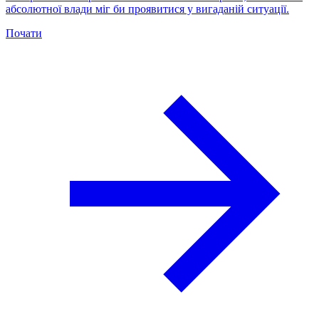
абсолютної влади міг би проявитися у вигаданій ситуації.
Почати