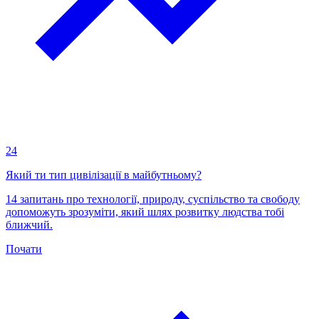
24
Який ти тип цивілізації в майбутньому?
14 запитань про технології, природу, суспільство та свободу
допоможуть зрозуміти, який шлях розвитку людства тобі
ближчий.
Почати