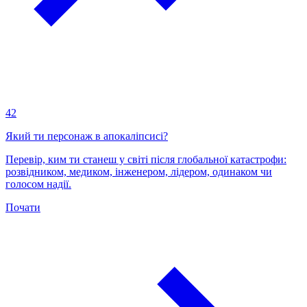
42
Який ти персонаж в апокаліпсисі?
Перевір, ким ти станеш у світі після глобальної катастрофи:
розвідником, медиком, інженером, лідером, одинаком чи
голосом надії.
Почати